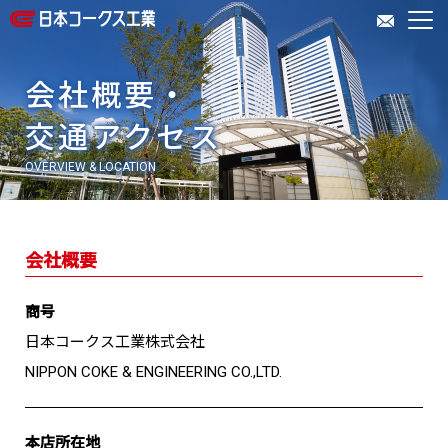
会社情報
会社概要・
交通アクセス
事業紹介
OVERVIEW & LOCATION
IR情報
会社概要
サステナビリティ
商号
日本コークス工業株式会社
NIPPON COKE & ENGINEERING CO.,LTD.
粉粒体機器情報
サイトへ
採用専用サイトへ
本店所在地