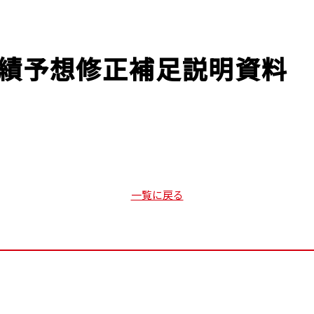
粉粒体機器情報
サイトへ
 業績予想修正補足説明資料
採用専用サイトへ
お問い合わせ
JP
EN
一覧に戻る